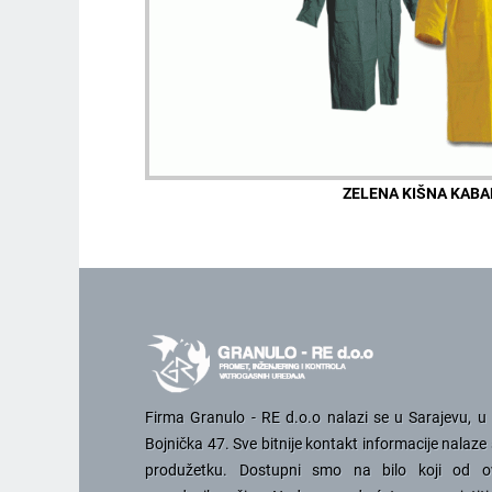
ZELENA KIŠNA KABA
Firma Granulo - RE d.o.o nalazi se u Sarajevu, u u
Bojnička 47. Sve bitnije kontakt informacije nalaze 
produžetku. Dostupni smo na bilo koji od o