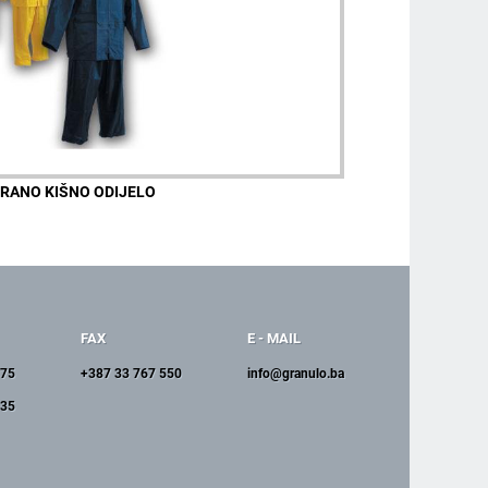
RANO KIŠNO ODIJELO
FAX
E - MAIL
375
+387 33 767 550
info@granulo.ba
535