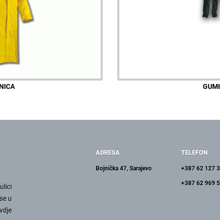
NICA
GUMI
ADRESA
TELEFON
Bojnička 47, Sarajevo
+387 62 127 
+387 62 969 
lici
se u
vdje